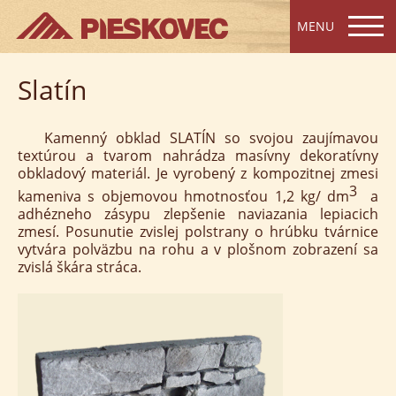
MENU
Slatín
Kamenný obklad SLATÍN so svojou zaujímavou
textúrou a tvarom nahrádza masívny dekoratívny
obkladový materiál. Je vyrobený z kompozitnej zmesi
3
kameniva s objemovou hmotnosťou 1,2 kg/ dm
a
adhézneho zásypu zlepšenie naviazania lepiacich
zmesí. Posunutie zvislej polstrany o hrúbku tvárnice
vytvára polväzbu na rohu a v plošnom zobrazení sa
zvislá škára stráca.