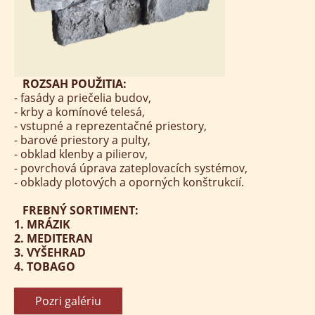
ROZSAH POUŽITIA:
- fasády a priečelia budov,
- krby a komínové telesá,
- vstupné a reprezentačné priestory,
- barové priestory a pulty,
- obklad klenby a pilierov,
- povrchová úprava zateplovacích systémov,
- obklady plotových a oporných konštrukcií.
FREBNÝ SORTIMENT:
1. MRÁZIK
2. MEDITERAN
3. VYŠEHRAD
4. TOBAGO
Pozri galériu